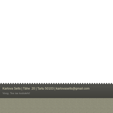
Karlova Selts | Tähe 20 | Tartu 50103 | karlovaselts@gmail.com
Voog. Tee ise koduleht!