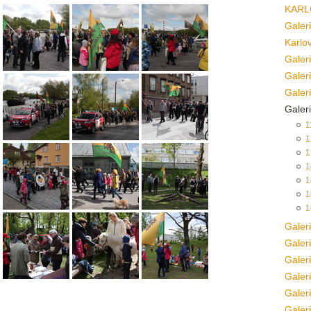
KARL
Galer
Karlo
Galer
Galer
Galer
Galer
1
1
1
1
1
1
1
Galer
Galer
Galer
Galer
Galer
Galer