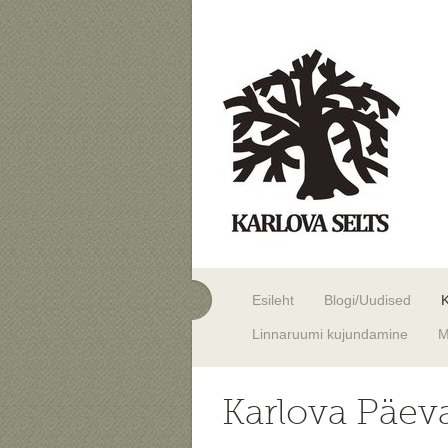
Esileht
Blogi/Uudised
Linnaruumi kujundamine
M
Karlova Päev