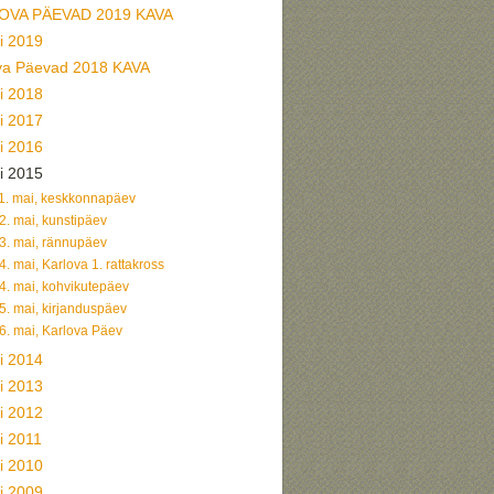
OVA PÄEVAD 2019 KAVA
ii 2019
va Päevad 2018 KAVA
ii 2018
ii 2017
ii 2016
ii 2015
1. mai, keskkonnapäev
2. mai, kunstipäev
3. mai, rännupäev
4. mai, Karlova 1. rattakross
4. mai, kohvikutepäev
5. mai, kirjanduspäev
6. mai, Karlova Päev
ii 2014
ii 2013
ii 2012
ii 2011
ii 2010
ii 2009