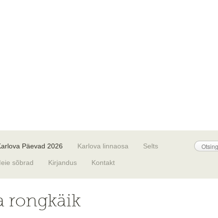
Karlova Päevad 2026
Karlova linnaosa
Selts
eie sõbrad
Kirjandus
Kontakt
a rongkäik