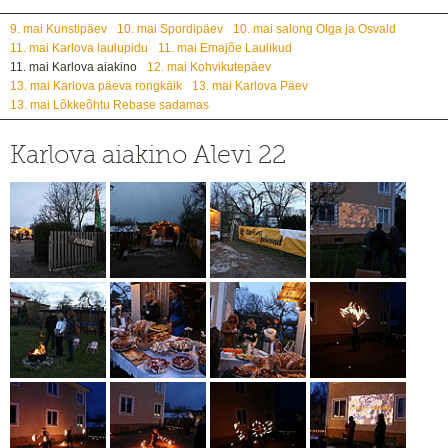
9. mai Kunstipäev
10. mai Spordipäev
10. mai salong Olga ja Osvald
11. mai Karlova laulupidu
11. mai Emajõe Laulikud
11. mai Karlova aiakino
12. mai Kohvikutepäev
13. mai Karlova päeva rongkäik
13. mai Karlova Päev
13. mai Lõkkeõhtu Rebase sadamas
Karlova aiakino Alevi 22