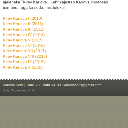
ajaleheke "Kirev Karlova". Leht kajastab Karlova linnaosas
toimunut, aga ka seda, mis tulekul.
Kirev Karlova I (2010)
Kirev Karlova II (2011)
Kirev Karlova III (2012)
Kirev Karlova IV (2013)
Kirev Karlova V (2015)
Kirev Karlova VI (2016)
Kirev Karlova VII (2017)
Kirev Karlova VIII (2018)
Kirev Karlova IX (2019)
Kirev Karlova X (2023)
Karlova Selts | Tähe 20 | Tartu 50103 | karlovaselts@gmail.com
Voog. Tee ise koduleht!