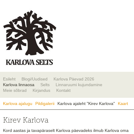
Esileht
Blogi/Uudised
Karlova Päevad 2026
Karlova linnaosa
Selts
Linnaruumi kujundamine
Meie sõbrad
Kirjandus
Kontakt
Karlova ajalugu
Pildigalerii
Karlova ajaleht "Kirev Karlova"
Kaart
Kirev Karlova
Kord aastas ja tavapäraselt Karlova päevadeks ilmub Karlova oma