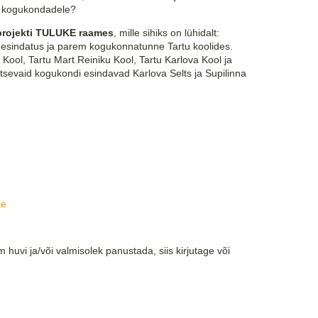
ed kogukondadele?
projekti TULUKE raames
, mille sihiks on lühidalt:
esindatus ja parem kogukonnatunne Tartu koolides.
 Kool, Tartu Mart Reiniku Kool, Tartu Karlova Kool ja
itsevaid kogukondi esindavad Karlova Selts ja Supilinna
ke
 huvi ja/või valmisolek panustada, siis kirjutage või