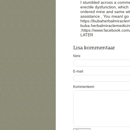
I stumbled across a commen
erectile dysfunction, which
ordered mine and same wit
assistance , You meant go 
https://bubaherbalmiraclem
buba.herbalmiraclemedici
;https://www.facebook.co
LATER
Lisa kommentaar
Nimi
E-mail
Kommenteeri