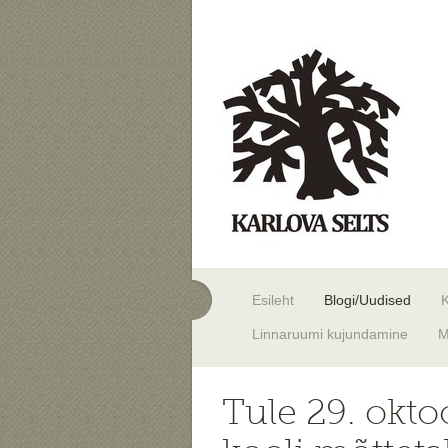
Esileht
Blogi/Uudised
Linnaruumi kujundamine
M
Tule 29. okto