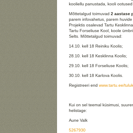
kooliellu panustada, kooli ootus
Mõttetalgud toimuvad
2 aastase 
parem infovahetus, parem huvide 
Projektis osalevad Tartu Kesklinna
Tartu Forseliuse Kool, koole ümbr
Selts. Mõttetalgud toimuvad:
14.10. kell 18 Reiniku Koolis;
28.10. kell 18 Kesklinna Koolis;
29.10. kell 18 Forseliuse Koolis;
30.10. kell 18 Karlova Koolis.
Registreeri end
www.tartu.ee/tulu
Kui on sel teemal küsimusi, suurem
helistage:
Aune Valk
5267930