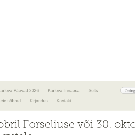
Karlova Päevad 2026
Karlova linnaosa
Selts
eie sõbrad
Kirjandus
Kontakt
obril Forseliuse või 30. okt