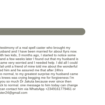
testimony of a real spell caster who brought my
sband and I have been married for about 6yrs now.
th two kids, 3 months ago, I started to notice some
and a few weeks later I found out that my husband is
ame very worried and I needed help. I did all I could
fail until a friend of mine told me about the wonderful
ted him and he assured me that after 24hrs
k to normal, to my greatest surprise my husband came
 knees was crying begging me for forgiveness I’m
 you so much Dr Jakuta because ever since then
ack to normal. one message to him today can change
you can contact him via WhatsApp +2349161779461 or
caster24@gmail.com