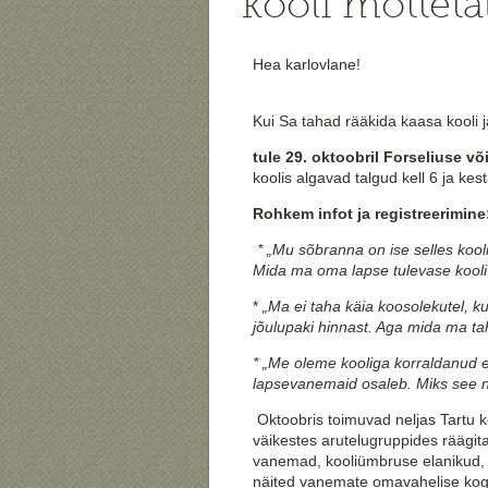
kooli mõtteta
Hea karlovlane!
Kui Sa tahad rääkida kaasa kooli 
tule 29. oktoobril Forseliuse võ
koolis algavad talgud kell 6 ja ke
Rohkem infot ja registreerimine
* „Mu sõbranna on ise selles kool
Mida ma oma lapse tulevase kooli 
*
„Ma ei taha käia koosolekutel, k
jõulupaki hinnast. Aga mida ma t
* „Me oleme kooliga korraldanud er
lapsevanemaid osaleb. Miks see n
Oktoobris toimuvad neljas Tartu k
väikestes arutelugruppides räägit
vanemad, kooliümbruse elanikud, a
näited vanemate omavahelise kog