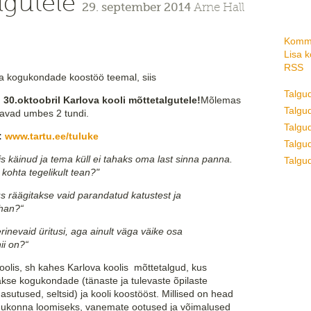
lgutele
29. september 2014
Arne Hall
Komme
Lisa 
RSS
ja kogukondade koostöö teemal, siis
Talgu
i 30.oktoobril Karlova kooli mõttetalgutele!
Mõlemas
Talgud
stavad umbes 2 tundi.
Talgu
:
www.tartu.ee/tuluke
Talgud
is käinud ja tema küll ei tahaks oma last sinna panna.
Talgud
kohta tegelikult tean?"
us räägitakse vaid parandatud katustest ja
ahan?“
inevaid üritusi, aga ainult väga väike osa
ii on?“
oolis, sh kahes Karlova koolis mõttetalgud, kus
akse kogukondade (tänaste ja tulevaste õpilaste
sutused, seltsid) ja kooli koostööst. Millised on head
ukonna loomiseks, vanemate ootused ja võimalused