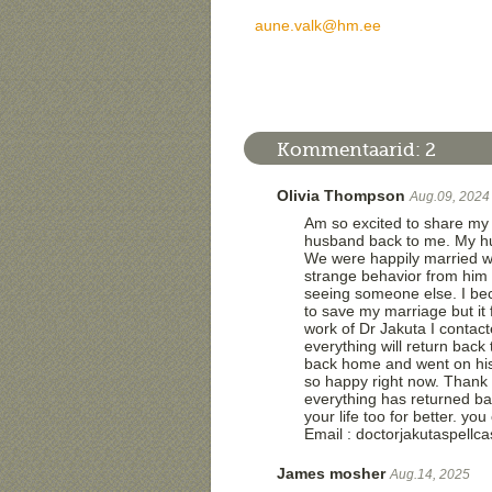
aune.valk@hm.ee
Kommentaarid:
2
Olivia Thompson
Aug.09, 2024
Am so excited to share my 
husband back to me. My hu
We were happily married wi
strange behavior from him 
seeing someone else. I bec
to save my marriage but it 
work of Dr Jakuta I contac
everything will return bac
back home and went on his
so happy right now. Thank
everything has returned b
your life too for better. 
Email : doctorjakutaspell
James mosher
Aug.14, 2025