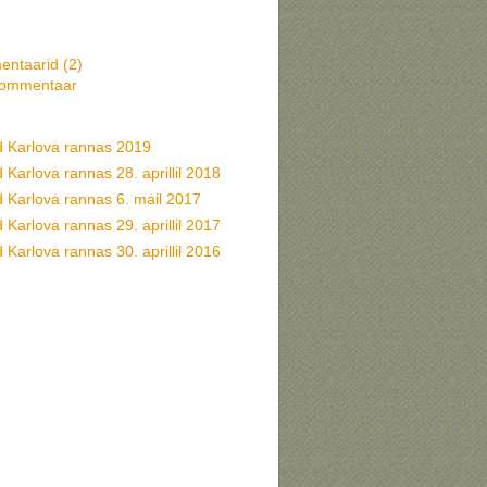
ntaarid (
2
)
kommentaar
d Karlova rannas 2019
 Karlova rannas 28. aprillil 2018
d Karlova rannas 6. mail 2017
 Karlova rannas 29. aprillil 2017
 Karlova rannas 30. aprillil 2016