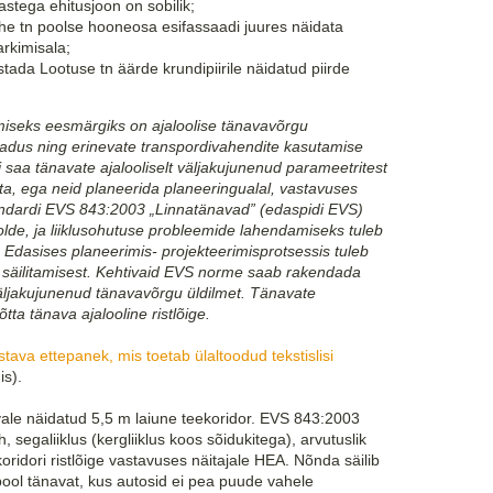
astega ehitusjoon on sobilik;
 tn poolse hooneosa esifassaadi juures näidata
arkimisala;
tada Lootuse tn äärde krundipiirile näidatud piirde
iseks eesmärgiks on ajaloolise tänavavõrgu
vajadus ning erinevate transpordivahendite
kasutamise
 saa tänavate ajalooliselt
väljakujunenud parameetritest
ta, ega neid
planeerida planeeringualal, vastavuses
andardi
EVS 843:2003 „Linnatänavad” (edaspidi EVS)
oolde, ja liiklusohutuse probleemide lahendamiseks tuleb
 Edasises planeerimis- projekteerimisprotsessis tuleb
säilitamisest. Kehtivaid EVS norme saab
rakendada
 väljakujunenud tänavavõrgu üldilmet.
Tänavate
tta tänava ajalooline ristlõige.
ustava ettepanek, mis toetab ülaltoodud tekstislisi
is).
ale näidatud 5,5 m laiune teekoridor. EVS 843:2003
h, segaliiklus (kergliiklus koos sõidukitega), arvutuslik
oridori ristlõige vastavuses näitajale HEA. Nõnda säilib
ool tänavat, kus autosid ei pea puude vahele