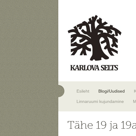
Esileht
Blogi/Uudised
Linnaruumi kujundamine
M
Tähe 19 ja 19