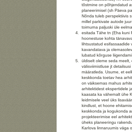
tõstmine on põhjendatud as
planeerimisel (sh Päeva p
Nõnda tuleb perspektiivis 
millel parkivate autode juu
toimuma paljuski üle eelmai
esitada Tähe tn (Eha kuni 
hoonestuse kohta tänavava
lihtsustatud esifassaadide 
kavandatava ja olemasolev
lubatud kõrguse liigendami
üldiselt oleme seda meelt,
välisviimistluse jt detailsus
määratleda. Usume, et eel
keskkonda toetav hea arhit
on väiksemas mahus arhitek
arhitektidest ekspertidele
kaasata ka vähemalt ühe Kar
leidmisele veel üks lisavä
kindlust, et hoone ehitamis
keskkonda ja kogukonda ar
projekteerimise eel arhitek
üheks planeeringu rakendu
Karlova linnaruumis väga ol