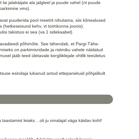
ai jalakäijate ala jalgteel ja puude vahel (nt puude
 parkimine vms).
tavat puuderida pool meetrit nihutama, siis kõnealused
da (hetkeseisund kehv, vt toimkonna joonis).
isi takistusi ei sea (va 1 sidekaabel).
änavadieedi põhimõte. See tähendab, et Pargi-Tähe-
iseks on parkimisridade ja ristmiku vahele näidatud
musel jääb teed ületavale kergliiklejale ohtlik teeületus
itsuse esindaja lubanud antud ettepanekuid põhjalikult
 taastamist leiaks....oli ju omalajal väga käidav koht!