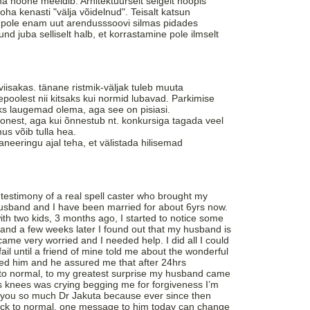
 hoone meeldib. Arhitektuurselt selgelt hoopis
oha kenasti "välja võidelnud". Teisalt katsun
su pole enam uut arendusssoovi silmas pidades
d juba selliselt halb, et korrastamine pole ilmselt
iisakas. tänane ristmik-väljak tuleb muuta
poolest nii kitsaks kui normid lubavad. Parkimise
ks laugemad olema, aga see on pisiasi.
onest, aga kui õnnestub nt. konkursiga tagada veel
mus võib tulla hea.
neeringu ajal teha, et välistada hilisemad
testimony of a real spell caster who brought my
sband and I have been married for about 6yrs now.
th two kids, 3 months ago, I started to notice some
and a few weeks later I found out that my husband is
ame very worried and I needed help. I did all I could
fail until a friend of mine told me about the wonderful
ted him and he assured me that after 24hrs
k to normal, to my greatest surprise my husband came
 knees was crying begging me for forgiveness I’m
 you so much Dr Jakuta because ever since then
ack to normal. one message to him today can change