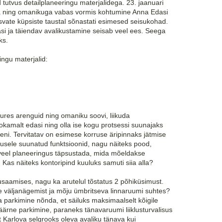
 tutvus detailplaneeringu materjalidega. 23. jaanuari
ja ning omanikuga vabas vormis kohtumine Anna Edasi
vate küpsiste taustal sõnastati esimesed seisukohad.
asi ja täiendav avalikustamine seisab veel ees. Seega
ks.
ingu materjalid:
uures arenguid ning omaniku soovi, liikuda
kamalt edasi ning olla ise kogu protsessi suunajaks
useni. Tervitatav on esimese korruse äripinnaks jätmise
kkusele suunatud funktsioonid, nagu näiteks pood,
b veel planeeringus täpsustada, mida mõeldakse
. Kas näiteks kontoripind kuuluks samuti siia alla?
usaamises, nagu ka arutelul tõstatus 2 põhiküsimust.
 väljanägemist ja mõju ümbritseva linnaruumi suhtes?
ja parkimine nõnda, et säiluks maksimaalselt kõigile
vaäärne parkimine, paraneks tänavaruumi liiklusturvalisus
t Karlova selgrooks oleva avaliku tänava kui