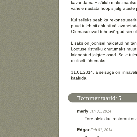
kavandama + säilub maksimaalselt l
vahele näidata hoopis jalgrataste
Kui selleks peab ka rekonstrueeri
puud tuleb nii ehk nii väljavaheta
Olemasolevad tehnovõrgud siin olul
Lisaks on joonisel näidatud nn t
Lootuse ristmiku ohutumaks muutm
laiendatud jalgtee osad. Selle tule
oluliselt lühemaks.
31.01.2014. a seisuga on linnaval
kaaluda.
Kommentaarid:
5
merly
Jan.31, 2014
Tore oleks kui restorani osa
Edgar
Feb.01, 2014