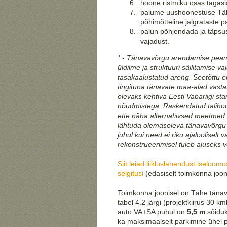
hoone ristmiku osas tagasi
palume uushoonestuse Tähe
põhimõtteline jalgrataste p
palun põhjendada ja täpsus
vajadust.
* - Tänavavõrgu arendamise peam
üldilme ja struktuuri säilitamise 
tasakaalustatud areng. Seetõttu ei
tingituna tänavate maa-alad vasta
olevaks kehtiva Eesti Vabariigi st
nõudmistega. Raskendatud
talih
ette näha
alternatiivsed meetmed.
lähtuda olemasoleva tänavavõrgu 
juhul kui need ei riku ajalooliselt
rekonstrueerimisel tuleb aluseks võ
Siit leiad liikluslahendust iseloom
selgitusi
(edasiselt toimkonna joon
Toimkonna joonisel on Tähe tänav
tabel 4.2 järgi (projektkiirus 30 km
auto VA+SA puhul on
5,5 m
sõiduk
ka maksimaalselt parkimine ühel p