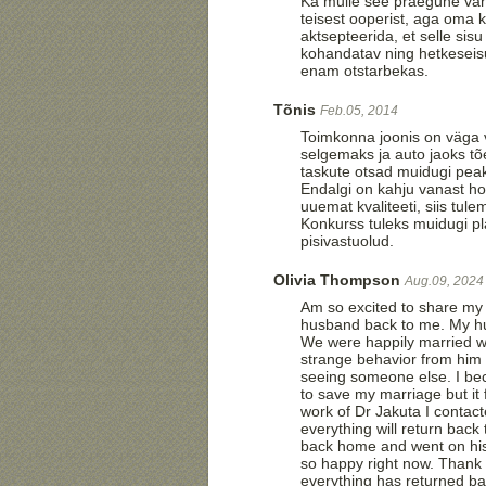
Ka mulle see praegune vana
teisest ooperist, aga oma k
aktsepteerida, et selle si
kohandatav ning hetkeseisun
enam otstarbekas.
Tõnis
Feb.05, 2014
Toimkonna joonis on väga v
selgemaks ja auto jaoks tõe
taskute otsad muidugi pea
Endalgi on kahju vanast ho
uuemat kvaliteeti, siis tule
Konkurss tuleks muidugi pla
pisivastuolud.
Olivia Thompson
Aug.09, 2024
Am so excited to share my 
husband back to me. My hu
We were happily married wi
strange behavior from him 
seeing someone else. I bec
to save my marriage but it 
work of Dr Jakuta I contac
everything will return bac
back home and went on his
so happy right now. Thank
everything has returned b