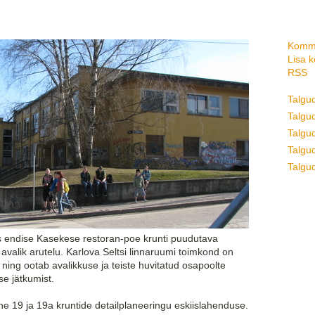
Komme
Lisa 
RSS
Talgu
Talgud
Talgu
Talgud
Talgud
mus endise Kasekese restoran-poe krunti puudutava
avalik arutelu. Karlova Seltsi linnaruumi toimkond on
ing ootab avalikkuse ja teiste huvitatud osapoolte
se jätkumist.
he 19 ja 19a kruntide detailplaneeringu eskiislahenduse.