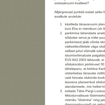
sotsiaalruumi kvaliteet?
Alljärgnevad punktid esitati selts
avalikule arutelule:
käsitleda tänavaruumi plan
kuni Eha tn ristmikuni (sh 
parkimine lahendada analoo
sõidutee serva ja mitte pu
parkimisest jääb nõnda tän
väikeettevõtetele väga olul
sellisel juhul võimalik tul
istumisvõimaluste paigalda
EVS 843:2003 lähtuvalt, ei o
sõidukoridori piirkiirusel 
tähelepanu, et kehtiva Karl
otstarbekas tänavate ristl
vaid hinnata olukorda konkr
laiusena planeeritud sõidute
alandamisele, mis hetkel k
esitada Tähe-Pargi-Lootuse
liiklusturvalisuse tõstmise
ristmiku "tõstmine" ning jal
diagonaalsuunad) nn sebra 