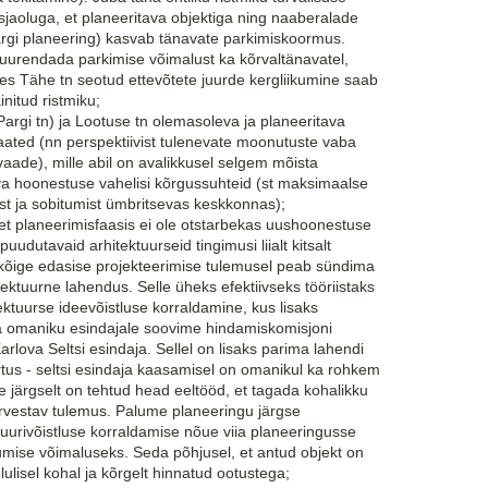
jaoluga, et planeeritava objektiga ning naaberalade
argi planeering) kasvab tänavate parkimiskoormus.
suurendada parkimise võimalust ka kõrvaltänavatel,
res Tähe tn seotud ettevõtete juurde kergliikumine saab
nitud ristmiku;
Pargi tn) ja Lootuse tn olemasoleva ja planeeritava
ated (nn perspektiivist tulenevate moonutuste vaba
vaade), mille abil on avalikkusel selgem mõista
a hoonestuse vahelisi kõrgussuhteid (st maksimaalse
st ja sobitumist ümbritsevas keskkonnas);
 et planeerimisfaasis ei ole otstarbekas uushoonestuse
i puudutavaid arhitektuurseid tingimusi liialt kitsalt
kõige edasise projekteerimise tulemusel peab sündima
ektuurne lahendus. Selle üheks efektiivseks tööriistaks
tuurse ideevõistluse korraldamine, kus lisaks
 ja omaniku esindajale soovime hindamiskomisjoni
lova Seltsi esindaja. Sellel on lisaks parima lahendi
ärtus - seltsi esindaja kaasamisel on omanikul ka rohkem
e järgselt on tehtud head eeltööd, et tagada kohalikku
vestav tulemus. Palume planeeringu järgse
tuurivõistluse korraldamise nõue viia planeeringusse
mise võimaluseks. Seda põhjusel, et antud objekt on
ulisel kohal ja kõrgelt hinnatud ootustega;