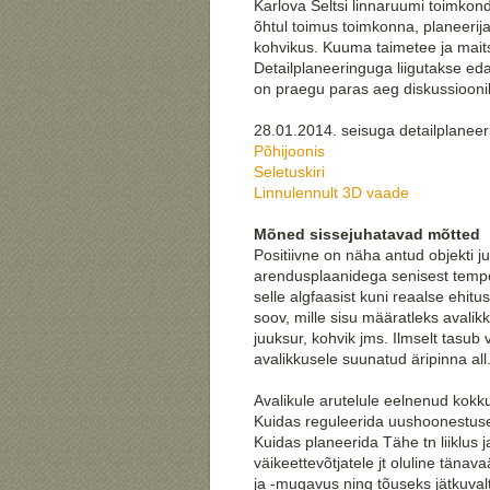
Karlova Seltsi linnaruumi toimkond
õhtul toimus toimkonna, planeeri
kohvikus. Kuuma taimetee ja maits
Detailplaneeringuga liigutakse ed
on praegu paras aeg diskussiooni
28.01.2014. seisuga detailplaneer
Põhijoonis
Seletuskiri
Linnulennult 3D vaade
Mõned sissejuhatavad mõtted
Positiivne on näha antud objekti j
arendusplaanidega senisest tempo
selle algfaasist kuni reaalse ehit
soov, mille sisu määratleks avali
juuksur, kohvik jms. Ilmselt tasu
avalikkusele suunatud äripinna all
Avalikule arutelule eelnenud kokk
Kuidas reguleerida uushoonestuse
Kuidas planeerida Tähe tn liiklus 
väikeettevõtjatele jt oluline täna
ja -mugavus ning tõuseks jätkuval