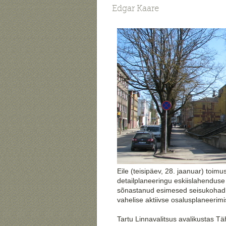
Edgar Kaare
Eile (teisipäev, 28. jaanuar) toi
detailplaneeringu eskiislahenduse 
sõnastanud esimesed seisukohad n
vahelise aktiivse osalusplaneerimi
Tartu Linnavalitsus avalikustas Tä