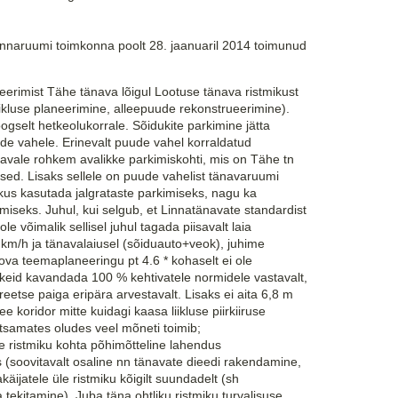
i linnaruumi toimkonna poolt 28. jaanuaril 2014 toimunud
eerimist Tähe tänava lõigul Lootuse tänava ristmikust
liikluse planeerimine, alleepuude rekonstrueerimine).
gselt hetkeolukorrale. Sõidukite parkimine jätta
ude vahele. Erinevalt puude vahel korraldatud
avale rohkem avalikke parkimiskohti, mis on Tähe tn
ised. Lisaks sellele on puude vahelist tänavaruumi
evikus kasutada jalgrataste parkimiseks, nagu ka
miseks. Juhul, kui selgub, et Linnatänavate standardist
le võimalik sellisel juhul tagada piisavalt laia
30 km/h ja tänavalaiusel (sõiduauto+veok), juhime
ova teemaplaneeringu pt 4.6 * kohaselt ei ole
õikeid kavandada 100 % kehtivatele normidele vastavalt,
eetse paiga eripära arvestavalt. Lisaks ei aita 6,8 m
e koridor mitte kuidagi kaasa liikluse piirkiiruse
itsamates oludes veel mõneti toimib;
 ristmiku kohta põhimõtteline lahendus
ks (soovitavalt osaline nn tänavate dieedi rakendamine,
akäijatele üle ristmiku kõigilt suundadelt (sh
tekitamine). Juba täna ohtliku ristmiku turvalisuse