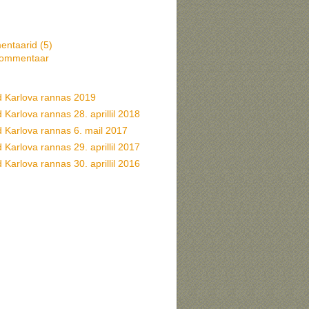
ntaarid (
5
)
kommentaar
d Karlova rannas 2019
 Karlova rannas 28. aprillil 2018
d Karlova rannas 6. mail 2017
 Karlova rannas 29. aprillil 2017
 Karlova rannas 30. aprillil 2016