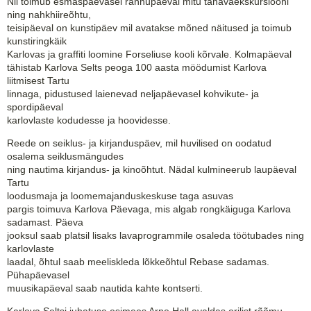
Nii toimub esmaspäevasel rännupäeval mitu tänavaekskursiooni
ning nahkhiireõhtu,
teisipäeval on kunstipäev mil avatakse mõned näitused ja toimub
kunstiringkäik
Karlovas ja graffiti loomine Forseliuse kooli kõrvale. Kolmapäeval
tähistab Karlova Selts peoga 100 aasta möödumist Karlova
liitmisest Tartu
linnaga, pidustused laienevad neljapäevasel kohvikute- ja
spordipäeval
karlovlaste kodudesse ja hoovidesse.
Reede on seiklus- ja kirjanduspäev, mil huvilised on oodatud
osalema seiklusmängudes
ning nautima kirjandus- ja kinoõhtut. Nädal kulmineerub laupäeval
Tartu
loodusmaja ja loomemajanduskeskuse taga asuvas
pargis toimuva Karlova Päevaga, mis algab rongkäiguga Karlova
sadamast. Päeva
jooksul saab platsil lisaks lavaprogrammile osaleda töötubades ning
karlovlaste
laadal, õhtul saab meeliskleda lõkkeõhtul Rebase sadamas.
Pühapäevasel
muusikapäeval saab nautida kahte kontserti.
Karlova Seltsi juhatuse esimees Arne Hall avaldas erilist rõõmu