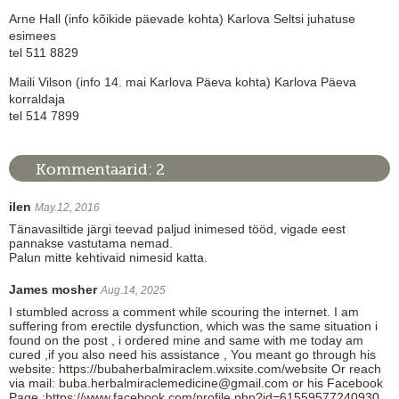
Arne Hall (info kõikide päevade kohta) Karlova Seltsi juhatuse
esimees
tel 511 8829
Maili Vilson (info 14. mai Karlova Päeva kohta) Karlova Päeva
korraldaja
tel 514 7899
Kommentaarid:
2
ilen
May.12, 2016
Tänavasiltide järgi teevad paljud inimesed tööd, vigade eest
pannakse vastutama nemad.
Palun mitte kehtivaid nimesid katta.
James mosher
Aug.14, 2025
I stumbled across a comment while scouring the internet. I am
suffering from erectile dysfunction, which was the same situation i
found on the post , i ordered mine and same with me today am
cured ,if you also need his assistance , You meant go through his
website: https://bubaherbalmiraclem.wixsite.com/website Or reach
via mail: buba.herbalmiraclemedicine@gmail.com or his Facebook
Page ;https://www.facebook.com/profile.php?id=61559577240930 .