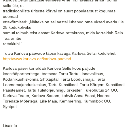
selle üle, et
traditsiooniliste ürituste kõrval on suurt populaarsust kogumas
uuemad
ettevõtmised: „Näiteks on sel aastal lubanud oma uksed avada üle
25 kodukohviku,
samuti toimub teist aastat Karlova rattakross, mida korraldab Rein
Taaramäe
rattaklubi.“
Tutvu Karlova päevade täpse kavaga Karlova Seltsi kodulehel:
http://www.karlova.ee/karlova-paevad
Karlova päevi korraldab Karlova Selts koos paljude
koostööpartneritega, toetavad Tartu Tartu Linnavalitsus,
Kodanikuühiskonna Sihtkapital, Tartu Loodusmaja, Tartu
Loomemajanduskeskus, Tartu Kunstikool, Tartu Kõrgem Kunstikool,
Päästeamet, Tartu Tuletõrjeühingu orkester, Tuleohutus 24 OÜ,
Karlova Teater, Karlova Sadam, kohvik Anna Edasi, Noored
Toredate Mõtetega, Lille Maja, Kemmerling, Kummibox OÜ,
Syntpot.
Lisainfo: