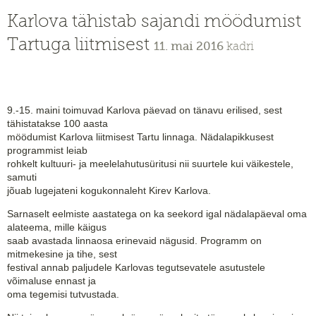
Karlova tähistab sajandi möödumist
Tartuga liitmisest
11. mai 2016
kadri
9.-15. maini toimuvad Karlova päevad on tänavu erilised, sest
tähistatakse 100 aasta
möödumist Karlova liitmisest Tartu linnaga. Nädalapikkusest
programmist leiab
rohkelt kultuuri- ja meelelahutusüritusi nii suurtele kui väikestele,
samuti
jõuab lugejateni kogukonnaleht Kirev Karlova.
Sarnaselt eelmiste aastatega on ka seekord igal nädalapäeval oma
alateema, mille käigus
saab avastada linnaosa erinevaid nägusid. Programm on
mitmekesine ja tihe, sest
festival annab paljudele Karlovas tegutsevatele asutustele
võimaluse ennast ja
oma tegemisi tutvustada.