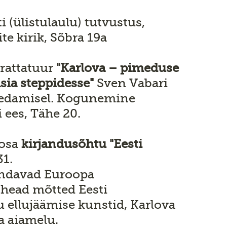
i (ülistulaulu) tutvustus,
e kirik, Sõbra 19a
 rattatuur
"Karlova – pimeduse
sia steppidesse"
Sven Vabari
 vedamisel. Kogunemine
 ees, Tähe 20.
oosa
kirjandusõhtu "Eesti
31.
ndavad Euroopa
 head mõtted Eesti
u ellujäämise kunstid, Karlova
a aiamelu.