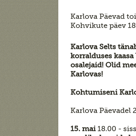
Karlova Päevad to
Kohvikute päev 18
Karlova Selts tänab
korralduses kaasa
osalejaid! Olid m
Karlovas!
Kohtumiseni Karlo
Karlova Päevadel 2
15. mai
18.00 - si