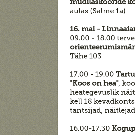
mudilaskooride ko
aulas (Salme 1a)
16. mai - Linnaaia
09.00 - 18.00 ter
orienteerumismäng
Tähe 103
17.00 - 19.00
Tartu
"Koos on hea"
, ko
heategevuslik näit
kell 18 kevadkontse
tantsijad, näitlejad
16.00-17.30
Kogup