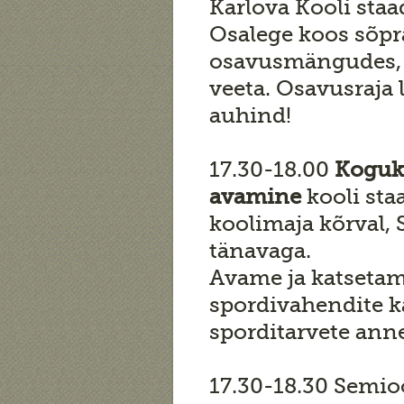
Karlova Kooli staa
Osalege koos sõpr
osavusmängudes, 
veeta. Osavusraja 
auhind!
17.30-18.00
Koguko
avamine
kooli sta
koolimaja kõrval,
tänavaga.
Avame ja katseta
spordivahendite k
sporditarvete ann
17.30-18.30 Semioo