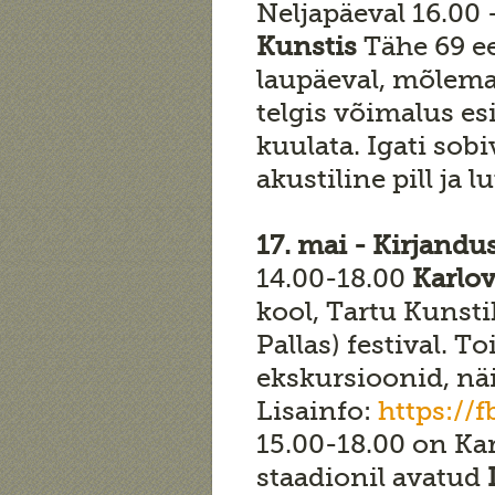
Neljapäeval 16.00 
Kunstis
Tähe 69 ee
laupäeval, mõlemal
telgis võimalus es
kuulata. Igati sob
akustiline pill ja 
17. mai - Kirjandu
14.00-18.00
Karlo
kool, Tartu Kunst
Pallas) festival. 
ekskursioonid, nä
Lisainfo:
https://
15.00-18.00 on Kar
staadionil avatud