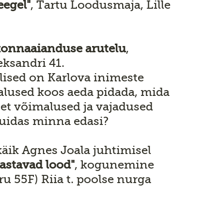
eegel"
, Tartu Loodusmaja, Lille
onnaaianduse arutelu
,
eksandri 41.
lised on Karlova inimeste
alused koos aeda pidada, mida
, et võimalused ja vajadused
Kuidas minna edasi?
käik Agnes Joala juhtimisel
astavad lood"
, kogunemine
u 55F) Riia t. poolse nurga