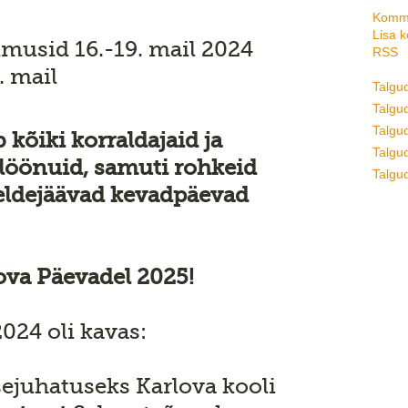
Komme
Lisa 
imusid 16.-19. mail 2024
RSS
. mail
Talgu
Talgud
Talgu
 kõiki korraldajaid ja
Talgud
 löönuid, samuti rohkeid
Talgud
eeldejäävad kevadpäevad
va Päevadel 2025!
024 oli kavas:
ssejuhatuseks Karlova kooli