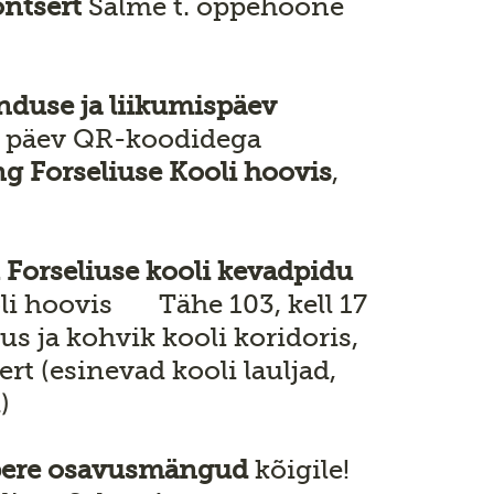
ntsert
Salme t. õppehoone
nduse ja liikumispäev
ve päev QR-koodidega
 Forseliuse Kooli hoovis
,
 Forseliuse kooli kevadpidu
oli hoovis Tähe 103, kell 17
us ja kohvik kooli koridoris,
rt (esinevad kooli lauljad,
)
ere osavusmängud
kõigile!