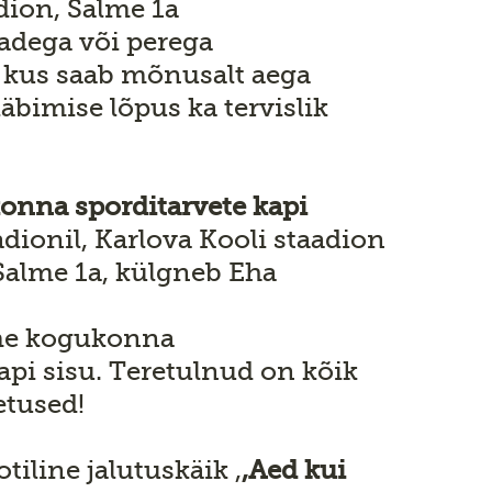
dion, Salme 1a
adega või perega
kus saab mõnusalt aega
läbimise lõpus ka tervislik
nna sporditarvete kapi
adionil, Karlova Kooli staadion
 Salme 1a, külgneb Eha
me kogukonna
api sisu. Teretulnud on kõik
etused!
tiline jalutuskäik ,
,Aed kui