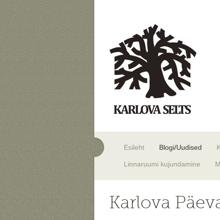
Esileht
Blogi/Uudised
Linnaruumi kujundamine
M
Karlova Päev