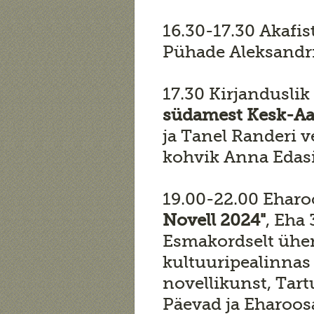
16.30-17.30 Akafist
Pühade Aleksandrit
17.30 Kirjanduslik
südamest Kesk-Aa
ja Tanel Randeri
kohvik Anna Edasi
19.00-22.00 Ehar
Novell 2024"
, Eha 
Esmakordselt ühe
kultuuripealinnas
novellikunst, Tart
Päevad ja Eharoos