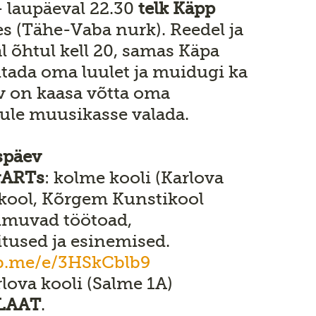
- laupäeval 22.30
telk Käpp
s (Tähe-Vaba nurk). Reedel ja
 õhtul kell 20, samas Käpa
itada oma luulet ja muidugi ka
iv on kaasa võtta oma
luule muusikasse valada.
späev
vARTs
: kolme kooli (Karlova
ikool, Kõrgem Kunstikool
Toimuvad töötoad,
itused ja esinemised.
fb.me/e/3HSkCblb9
lova kooli (Salme 1A)
LAAT
.