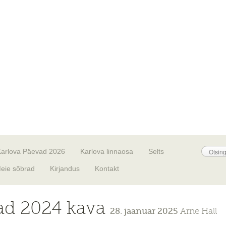
Karlova Päevad 2026
Karlova linnaosa
Selts
eie sõbrad
Kirjandus
Kontakt
ad 2024 kava
28. jaanuar 2025
Arne Hall