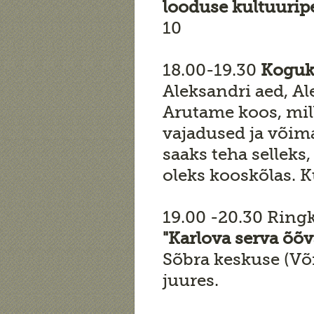
looduse kultuurip
10
18.00-19.30
Koguk
Aleksandri aed, Al
Arutame koos, mil
vajadused ja võim
saaks teha selleks
oleks kooskõlas. 
19.00 -20.30 Ring
"Karlova serva õõv
Sõbra keskuse (Võr
juures.