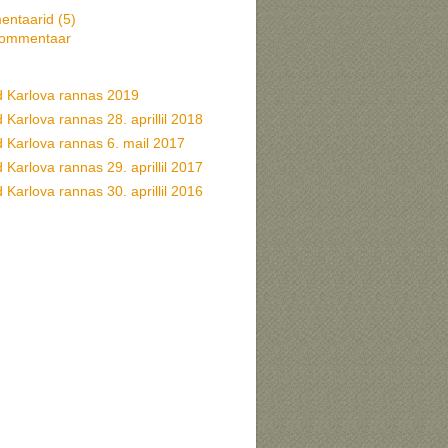
ntaarid (
5
)
kommentaar
d Karlova rannas 2019
 Karlova rannas 28. aprillil 2018
d Karlova rannas 6. mail 2017
 Karlova rannas 29. aprillil 2017
 Karlova rannas 30. aprillil 2016