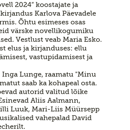
vell 2024“ koostajate ja
 kirjandus Karlova Päevadele
rmis. Õhtu esimeses osas
eid värske novellikogumiku
ised. Vestlust veab Maria Esko.
 elus ja kirjanduses: ellu
äämisest, vastupidamisest ja
b Inga Lunge, raamatu "Minu
amatut saab ka kohapeal osta.
oevad autorid valitud lõike
sinevad Aliis Aalmann,
lli Luuk, Mari-Liis Müürsepp
usikalised vahepalad David
cherilt.