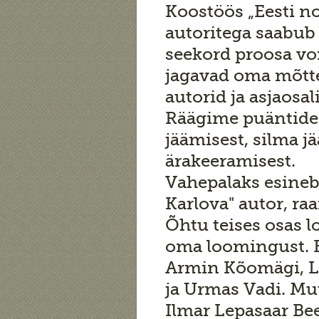
Koostöös „Eesti no
autoritega saabub
seekord proosa vo
jagavad oma mõtt
autorid ja asjaosal
Räägime puäntidest
jäämisest, silma j
ärakeeramisest.
Vahepalaks esine
Karlova" autor, ra
Õhtu teises osas l
oma loomingust. E
Armin Kõomägi, Li
ja Urmas Vadi. Mu
Ilmar Lepasaar Bee