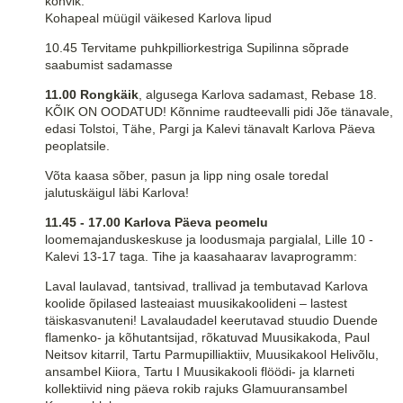
kohvik.
Kohapeal müügil väikesed Karlova lipud
10.45 Tervitame puhkpilliorkestriga Supilinna sõprade
saabumist sadamasse
11.00 Rongkäik
, algusega Karlova sadamast, Rebase 18.
KÕIK ON OODATUD! Kõnnime raudteevalli pidi Jõe tänavale,
edasi Tolstoi, Tähe, Pargi ja Kalevi tänavalt Karlova Päeva
peoplatsile.
Võta kaasa sõber, pasun ja lipp ning osale toredal
jalutuskäigul läbi Karlova!
11.45 - 17.00 Karlova Päeva peomelu
loomemajanduskeskuse ja loodusmaja pargialal, Lille 10 -
Kalevi 13-17 taga. Tihe ja kaasahaarav lavaprogramm:
Laval laulavad, tantsivad, trallivad ja tembutavad Karlova
koolide õpilased lasteaiast muusikakoolideni – lastest
täiskasvanuteni! Lavalaudadel keerutavad stuudio Duende
flamenko- ja kõhutantsijad, rõkatuvad Muusikakoda, Paul
Neitsov kitarril, Tartu Parmupilliaktiiv, Muusikakool Helivõlu,
ansambel Kiiora, Tartu I Muusikakooli flöödi- ja klarneti
kollektiivid ning päeva rokib rajuks Glamuuransambel