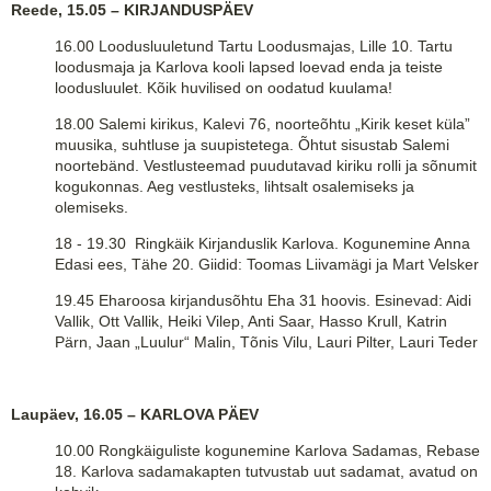
Reede, 15.05 – KIRJANDUSPÄEV
16.00
Loodusluuletund Tartu Loodusmajas, Lille 10. Tartu
loodusmaja ja Karlova kooli lapsed loevad enda ja teiste
loodusluulet. Kõik huvilised on oodatud kuulama!
18.00 Salemi kirikus, Kalevi 76, noorteõhtu „Kirik keset küla”
muusika, suhtluse ja suupistetega. Õhtut sisustab Salemi
noortebänd. Vestlusteemad puudutavad kiriku rolli ja sõnumit
kogukonnas. Aeg vestlusteks, lihtsalt osalemiseks ja
olemiseks.
18 - 19.30
Ringkäik Kirjanduslik Karlova. Kogunemine Anna
Edasi ees, Tähe 20. Giidid: Toomas Liivamägi ja Mart Velsker
19.45
Eharoosa kirjandusõhtu Eha 31 hoovis. Esinevad: Aidi
Vallik, Ott Vallik, Heiki Vilep, Anti Saar, Hasso Krull, Katrin
Pärn, Jaan „Luulur“ Malin, Tõnis Vilu, Lauri Pilter, Lauri Teder
Laupäev, 16.05 – KARLOVA PÄEV
10.00
Rongkäiguliste kogunemine Karlova Sadamas, Rebase
18. Karlova sadamakapten tutvustab uut sadamat, avatud on