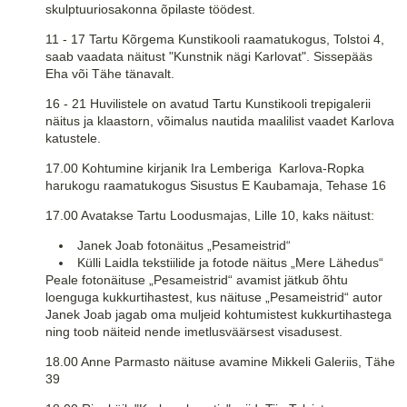
skulptuuriosakonna õpilaste töödest.
11 - 17 Tartu Kõrgema Kunstikooli raamatukogus, Tolstoi 4,
saab vaadata näitust "Kunstnik nägi Karlovat". Sissepääs
Eha või Tähe tänavalt.
16 - 21 Huvilistele on avatud Tartu Kunstikooli trepigalerii
näitus ja klaastorn, võimalus nautida maalilist vaadet Karlova
katustele.
17.00 Kohtumine kirjanik Ira Lemberiga Karlova-Ropka
harukogu raamatukogus Sisustus E Kaubamaja, Tehase 16
17.00 Avatakse Tartu Loodusmajas, Lille 10, kaks näitust:
Janek Joab fotonäitus „Pesameistrid“
Külli Laidla tekstiilide ja fotode näitus „Mere Lähedus“
Peale fotonäituse „Pesameistrid“ avamist jätkub õhtu
loenguga kukkurtihastest, kus näituse „Pesameistrid“ autor
Janek Joab jagab oma muljeid kohtumistest kukkurtihastega
ning toob näiteid nende imetlusväärsest visadusest.
18.00 Anne Parmasto näituse avamine Mikkeli Galeriis, Tähe
39