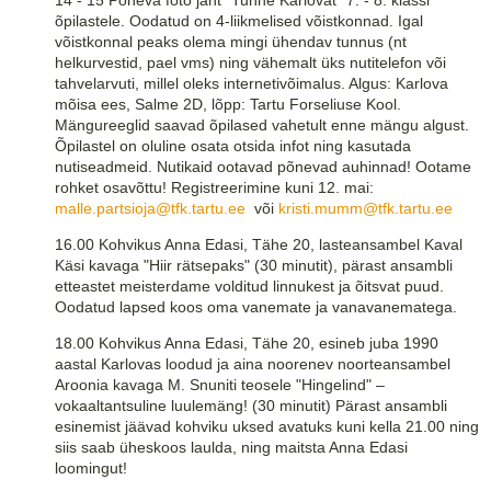
õpilastele. Oodatud on 4-liikmelised võistkonnad. Igal
võistkonnal peaks olema mingi ühendav tunnus (nt
helkurvestid, pael vms) ning vähemalt üks nutitelefon või
tahvelarvuti, millel oleks internetivõimalus. Algus: Karlova
mõisa ees, Salme 2D, lõpp: Tartu Forseliuse Kool.
Mängureeglid saavad õpilased vahetult enne mängu algust.
Õpilastel on oluline osata otsida infot ning kasutada
nutiseadmeid. Nutikaid ootavad põnevad auhinnad! Ootame
rohket osavõttu! Registreerimine kuni 12. mai:
malle.partsioja@tfk.tartu.ee
või
kristi.mumm@tfk.tartu.ee
16.00 Kohvikus Anna Edasi, Tähe 20, lasteansambel Kaval
Käsi kavaga "Hiir rätsepaks" (30 minutit), pärast ansambli
etteastet meisterdame volditud linnukest ja õitsvat puud.
Oodatud lapsed koos oma vanemate ja vanavanematega.
18.00 Kohvikus Anna Edasi, Tähe 20, esineb juba 1990
aastal Karlovas loodud ja aina noorenev noorteansambel
Aroonia kavaga M. Snuniti teosele "Hingelind" –
vokaaltantsuline luulemäng! (30 minutit) Pärast ansambli
esinemist jäävad kohviku uksed avatuks kuni kella 21.00 ning
siis saab üheskoos laulda, ning maitsta Anna Edasi
loomingut!