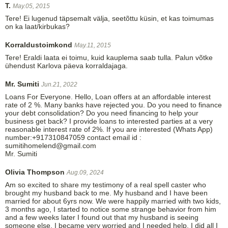
T.
May.05, 2015
Tere! Ei lugenud täpsemalt välja, seetõttu küsin, et kas toimumas
on ka laat/kirbukas?
Korraldustoimkond
May.11, 2015
Tere! Eraldi laata ei toimu, kuid kauplema saab tulla. Palun võtke
ühendust Karlova päeva korraldajaga.
Mr. Sumiti
Jun.21, 2022
Loans For Everyone. Hello, Loan offers at an affordable interest
rate of 2 %. Many banks have rejected you. Do you need to finance
your debt consolidation? Do you need financing to help your
business get back? I provide loans to interested parties at a very
reasonable interest rate of 2%. If you are interested (Whats App)
number:+917310847059 contact email id :
sumitihomelend@gmail.com
Mr. Sumiti
Olivia Thompson
Aug.09, 2024
Am so excited to share my testimony of a real spell caster who
brought my husband back to me. My husband and I have been
married for about 6yrs now. We were happily married with two kids,
3 months ago, I started to notice some strange behavior from him
and a few weeks later I found out that my husband is seeing
someone else. I became very worried and I needed help. I did all I