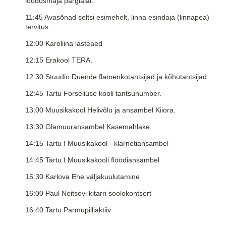
loodusmaja pargialal.
11:45 Avasõnad seltsi esimehelt, linna esindaja (linnapea)
tervitus
12:00 Karoliina lasteaed
12:15 Erakool TERA.
12:30 Stuudio Duende flamenkotantsijad ja kõhutantsijad
12:45 Tartu Forseliuse kooli tantsunumber.
13:00 Muusikakool Helivõlu ja ansambel Kiiora.
13:30 Glamuuransambel Kasemahlake
14:15 Tartu I Muusikakool - klarnetiansambel
14:45 Tartu I Muusikakooli flöödiansambel
15:30 Karlova Ehe väljakuulutamine
16:00 Paul Neitsovi kitarri soolokontsert
16:40 Tartu Parmupilliaktiiv