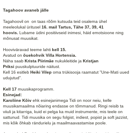
Tagahoov avaneb jälle
Tagahoovil on on taas rõõm kutsuda teid osalema ühel
meeleolukal üritusel
16. mail Tartus, Tähe 37, 39, 41
hoovis.
Lubame üdini positiivseid inimesi, häid emotsioone ning
mõnusat muusikat.
Hooviväravad teeme lahti
kell 15.
Avatud on
õuekohvik Villa Hortensia.
Näha saab
Krista Piirimäe
nukukleitide ja
Kristjan
Priksi
puuskulptuuride näitust.
Kell 16 esitleb
Heiki Vilep
oma trükisooja raamatut "Une-Mati uued
udujutud".
Kell 17
muusikaprogramm.
Esinejad:
Karoliine Kõiv
ehk esinejanimega Tidi on noor neiu, kelle
muusikamaailma nõiaring endasse on tõmmanud. Ringi reisib ta
viiuli ja kitarriga, kuid ei pelga ka muid instrumente, mis teele on
sattunud. Tidi muusika on segu folgist, indiest, popist ja soft jazzist,
mis kõik õhkab rändurielu ja maailmaavastamise poole.