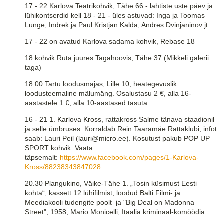
17 - 22 Karlova Teatrikohvik, Tähe 66 - lahtiste uste päev ja
lühikontserdid kell 18 - 21 - üles astuvad: Inga ja Toomas
Lunge, Indrek ja Paul Kristjan Kalda, Andres Dvinjaninov jt.
17 - 22 on avatud Karlova sadama kohvik, Rebase 18
18 kohvik Ruta juures Tagahoovis, Tähe 37 (Mikkeli galerii
taga)
18.00 Tartu loodusmajas, Lille 10, heategevuslik
loodusteemaline mälumäng. Osalustasu 2 €, alla 16-
aastastele 1 €, alla 10-aastased tasuta.
16 - 21 1. Karlova Kross, rattakross Salme tänava staadionil
ja selle ümbruses. Korraldab Rein Taaramäe Rattaklubi, infot
saab: Lauri Peil (lauri@micro.ee). Kosutust pakub POP UP
SPORT kohvik. Vaata
täpsemalt:
https://www.facebook.com/pages/1-Karlova-
Kross/88238343847028
20.30 Plangukino, Väike-Tähe 1. „Tosin küsimust Eesti
kohta“, kassett 12 lühifilmist, loodud Balti Filmi- ja
Meediakooli tudengite poolt ja "Big Deal on Madonna
Street", 1958, Mario Monicelli, Itaalia kriminaal-komöödia