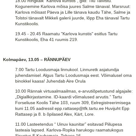
18.00 Ringkäik "Karlova kunstis", giid: Tiiu Talvistu.
Kogunemine Karlova mõisa juures Salme tänaval. Marsruut:
Karlova mõisast Päeva ja Lille tänava kaudu Tähe, Salme ja
Tolstoi tänavalt Mikkeli galerii juurde, lõpp Eha tänaval Tartu
Kunstikoolis.
19.45 - 20.45 Raamatu "Karlova kunstis" esitlus Tartu
Kunstikoolis, Eha 41 ruumis 219.
Kolmapäev, 13.05 – RÄNNUPÄEV
7.00 Tartu Loodusmaja linnukool. Linnuretk asjatundja
juhendamisel. Algus Tartu Loodusmaja eest. Võimalusel oma
binokkel kaasa! Juhendab Aire Orula
10.00 Rännak virtuaalmaailmas, e-arvutiõpetustund algajaile:
„Digiallkirjastamine. ID-kaardi võimalused arvutis.” Tartu
Forseliuse Koolis Tähe 103, ruum 309, Eelregistreerimisega
kuni 11.05 aadressil epp.rattasep@tfk.tartu.ee Huvijuht Epp
Rattasep ja 8. b õpilased Alex, Kärt, Lore.
11.00 Lasteetendus “ Uinuv kaunitar” esitavad Piilupesa
lasteaia lapsed. Karlova-Ropka harukogu raamatukogus
Sisustus E Kaubamaja, Tehase 16