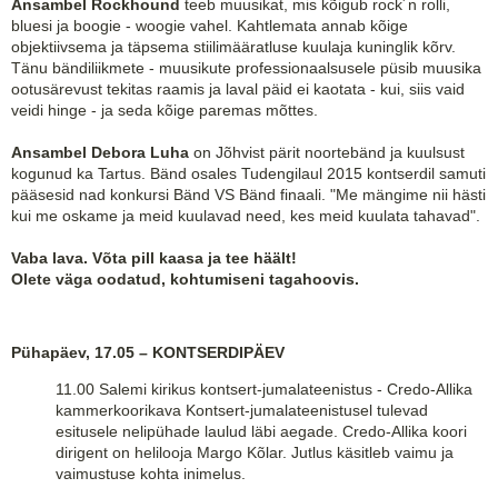
Ansambel Rockhound
teeb muusikat, mis kõigub rock´n rolli,
bluesi ja boogie - woogie vahel. Kahtlemata annab kõige
objektiivsema ja täpsema stiilimääratluse kuulaja kuninglik kõrv.
Tänu bändiliikmete - muusikute professionaalsusele püsib muusika
ootusärevust tekitas raamis ja laval päid ei kaotata - kui, siis vaid
veidi hinge - ja seda kõige paremas mõttes.
Ansambel Debora Luha
on Jõhvist pärit noortebänd ja kuulsust
kogunud ka Tartus. Bänd osales Tudengilaul 2015 kontserdil samuti
pääsesid nad konkursi Bänd VS Bänd finaali. "Me mängime nii hästi
kui me oskame ja meid kuulavad need, kes meid kuulata tahavad".
Vaba lava. Võta pill kaasa ja tee häält!
Olete väga oodatud, kohtumiseni tagahoovis.
Pühapäev, 17.05 – KONTSERDIPÄEV
11.00 Salemi kirikus kontsert-jumalateenistus - Credo-Allika
kammerkoorikava Kontsert-jumalateenistusel tulevad
esitusele nelipühade laulud läbi aegade. Credo-Allika koori
dirigent on helilooja Margo Kõlar. Jutlus käsitleb vaimu ja
vaimustuse kohta inimelus.