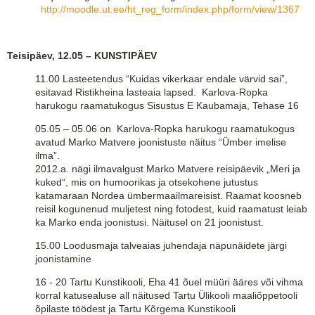
http://moodle.ut.ee/ht_reg_form/index.php/form/view/1367
Teisipäev, 12.05 – KUNSTIPÄEV
11.00 Lasteetendus “Kuidas vikerkaar endale värvid sai”,
esitavad Ristikheina lasteaia lapsed. Karlova-Ropka
harukogu raamatukogus Sisustus E Kaubamaja, Tehase 16
05.05 – 05.06 on Karlova-Ropka harukogu raamatukogus
avatud Marko Matvere joonistuste näitus “Ümber imelise
ilma”.
2012.a. nägi ilmavalgust Marko Matvere reisipäevik „Meri ja
kuked“, mis on humoorikas ja otsekohene jutustus
katamaraan Nordea ümbermaailmareisist. Raamat koosneb
reisil kogunenud muljetest ning fotodest, kuid raamatust leiab
ka Marko enda joonistusi. Näitusel on 21 joonistust.
15.00 Loodusmaja talveaias juhendaja näpunäidete järgi
joonistamine
16 - 20 Tartu Kunstikooli, Eha 41 õuel müüri ääres või vihma
korral katusealuse all näitused Tartu Ülikooli maaliõppetooli
õpilaste töödest ja Tartu Kõrgema Kunstikooli