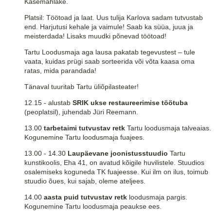
Kasemahlake.
Platsil: Töötoad ja laat. Uus tulija Karlova sadam tutvustab
end. Harjutusi kehale ja vaimule! Saab ka süüa, juua ja
meisterdada! Lisaks muudki põnevad töötoad!
Tartu Loodusmaja aga lausa pakatab tegevustest – tule
vaata, kuidas prügi saab sorteerida või võta kaasa oma
ratas, mida parandada!
Tänaval tuuritab Tartu üliõpilasteater!
12.15 - alustab
SRIK ukse restaureerimise töötuba
(peoplatsil), juhendab Jüri Reemann.
13.00
tarbetaimi tutvustav retk
Tartu loodusmaja talveaias.
Kogunemine Tartu loodusmaja fuajees.
13.00 - 14.30
Laupäevane joonistusstuudio
Tartu
kunstikoolis, Eha 41, on avatud kõigile huvilistele. Stuudios
osalemiseks koguneda TK fuajeesse. Kui ilm on ilus, toimub
stuudio õues, kui sajab, oleme ateljees.
14.00
aasta puid tutvustav retk
loodusmaja pargis.
Kogunemine Tartu loodusmaja peaukse ees.