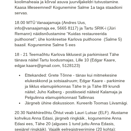
koolimaheaia ja kõrval asuva juurviljakeldri tutvustamine.
Kaasa lilleseemned! Kogunemine Salme 1a taga staadioni
servas.
18.00 MTÜ Vanaajamaja (Andres Uus,
info@vanaajamaja.ee, 5665 8117) ja Tartu SRIK-i (Jüri
Remann) näidisnõustamine “Kuidas restaureerida
puithoonet”; ühe konkreetse Karlova puithoone (Salme 5)
baasil. Kogunemine Salme 5 ees
18 - 21 Teemaõhtu Karlova liiklusest ja parkimisest Tähe
tänava näitel Tartu loodusmajas, Lille 10 (Edgar Kaare,
edgar.kaare@gmail.com, 5128123)
Ettekanded: Grete Tõnne - tänav kui mitmekesine
elukeskkond ja sotsiaalruum; Edgar Kaare - parkimine
ja liiklus elamupiirkonnas Tähe tn ja Tähe 89 krundi
näitel; Juho Kalberg - positiivseid näiteid Kalamaja ja
Pelgulinna elamupiirkonnast Tallinnas
Järgneb ühine diskussioon. Kureerib Toomas Liivamägi.
20.30 Nahkhiireõhtu.Õhtut veab Lauri Lutsar (ELF). Alustame
kohvikus Anna Edasi, järgneb ringkäik., kogunemine Anna
Edasi ees, Tähe 20 (alguses 1 tund juttu Anna Edasis,
seejärel ringkäik). Vajalik eelregistreerimine (20 kohta):