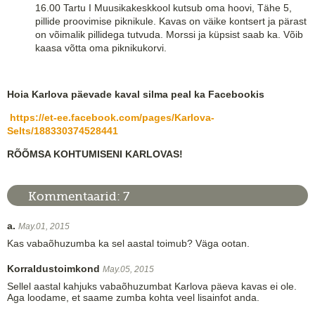
16.00 Tartu I Muusikakeskkool kutsub oma hoovi, Tähe 5,
pillide proovimise piknikule. Kavas on väike kontsert ja pärast
on võimalik pillidega tutvuda. Morssi ja küpsist saab ka. Võib
kaasa võtta oma piknikukorvi.
Hoia Karlova päevade kaval silma peal ka Facebookis
https://et-ee.facebook.com/pages/Karlova-
Selts/188330374528441
RÕÕMSA KOHTUMISENI KARLOVAS!
Kommentaarid:
7
a.
May.01, 2015
Kas vabaõhuzumba ka sel aastal toimub? Väga ootan.
Korraldustoimkond
May.05, 2015
Sellel aastal kahjuks vabaõhuzumbat Karlova päeva kavas ei ole.
Aga loodame, et saame zumba kohta veel lisainfot anda.