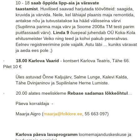
10 - 18
saab õppida lipp-aia ja väravate
taastamist
. Huvilised saavad harjutada töövõtteid: saagida,
kruvida ja värvida. Neile, kel lähiajal plaanis maja remontida,
antakse nõu ja tutvustatakse ka hääd välisseina värvi
(Supilinna parima maja värv ja Soome 2008a TM testi parim
puitfassaadi värv).
Linda 9
õuepeal juhendab OÜ Koka-Kola
ehitusmeister Veiko ning teed ja kohvi pakub pererahvas.
Eelnev registreerimine pole vajalik. Astu läbi ... kuniks väravat
ja aeda ees pole ;)
·
18.00 Karlova Vaarid
- kontsert Karlova Teatris, Tähe 66.
Pilet 10 €
Üles astuvad Õnne Kaljujärv, Salme Lunge, Kalevi Kalda,
Tähe Dvinjaninov ja Supilinlane Herne Lumiste.
· 20.00
alates meeliskleme
Rebase sadamas lõkkeõhtul
…
Päeva korraldaja -
Maarja Aigro (
maarja@folklore.ee
, 55 663 097)
Karlova päeva lavaprogramm
loomemajanduskeskuse ja