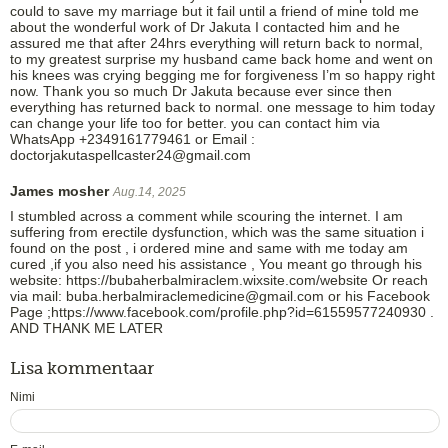
could to save my marriage but it fail until a friend of mine told me
about the wonderful work of Dr Jakuta I contacted him and he
assured me that after 24hrs everything will return back to normal,
to my greatest surprise my husband came back home and went on
his knees was crying begging me for forgiveness I’m so happy right
now. Thank you so much Dr Jakuta because ever since then
everything has returned back to normal. one message to him today
can change your life too for better. you can contact him via
WhatsApp +2349161779461 or Email :
doctorjakutaspellcaster24@gmail.com
James mosher
Aug.14, 2025
I stumbled across a comment while scouring the internet. I am
suffering from erectile dysfunction, which was the same situation i
found on the post , i ordered mine and same with me today am
cured ,if you also need his assistance , You meant go through his
website: https://bubaherbalmiraclem.wixsite.com/website Or reach
via mail: buba.herbalmiraclemedicine@gmail.com or his Facebook
Page ;https://www.facebook.com/profile.php?id=61559577240930 .
AND THANK ME LATER
Lisa kommentaar
Nimi