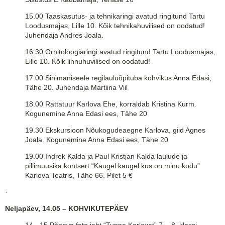
15.00 Taaskasutus- ja tehnikaringi avatud ringitund Tartu
Loodusmajas, Lille 10. Kõik tehnikahuvilised on oodatud!
Juhendaja Andres Joala.
16.30 Ornitoloogiaringi avatud ringitund Tartu Loodusmajas,
Lille 10. Kõik linnuhuvilised on oodatud!
17.00 Sinimaniseele regilauluõpituba kohvikus Anna Edasi,
Tähe 20. Juhendaja Martiina Viil
18.00 Rattatuur Karlova Ehe, korraldab Kristina Kurm.
Kogunemine Anna Edasi ees, Tähe 20
19.30
Ekskursioon Nõukogudeaegne Karlova, giid Agnes
Joala. Kogunemine Anna Edasi ees, Tähe 20
19.00 Indrek Kalda ja Paul Kristjan Kalda laulude ja
pillimuusika kontsert “Kaugel kaugel kus on minu kodu”
Karlova Teatris, Tähe 66. Pilet 5 €
·
Neljapäev, 14.05 – KOHVIKUTEPÄEV
14 - 15 Põneva foto jaht “Tunne Karlovat” 7. - 8. klassi