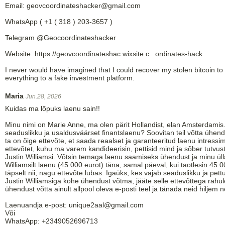
Email: geovcoordinateshacker@gmail.com
WhatsApp ( +1 ( 318 ) 203-3657 )
Telegram @Geocoordinateshacker
Website: https://geovcoordinateshac.wixsite.c...ordinates-hack
I never would have imagined that I could recover my stolen bitcoin to 
everything to a fake investment platform.
Maria
Jun.28, 2026
Kuidas ma lõpuks laenu sain!!
Minu nimi on Marie Anne, ma olen pärit Hollandist, elan Amsterdamis.
seaduslikku ja usaldusväärset finantslaenu? Soovitan teil võtta ühen
ta on õige ettevõte, et saada reaalset ja garanteeritud laenu intres
ettevõtet, kuhu ma varem kandideerisin, pettisid mind ja sõber tutvust
Justin Williamsi. Võtsin temaga laenu saamiseks ühendust ja minu üll
Williamsilt laenu (45 000 eurot) täna, samal päeval, kui taotlesin 45 
täpselt nii, nagu ettevõte lubas. Igaüks, kes vajab seaduslikku ja pet
Justin Williamsiga kohe ühendust võtma, jääte selle ettevõttega rahul
ühendust võtta ainult allpool oleva e-posti teel ja tänada neid hiljem
Laenuandja e-post: unique2aal@gmail.com
Või
WhatsApp: +2349052696713