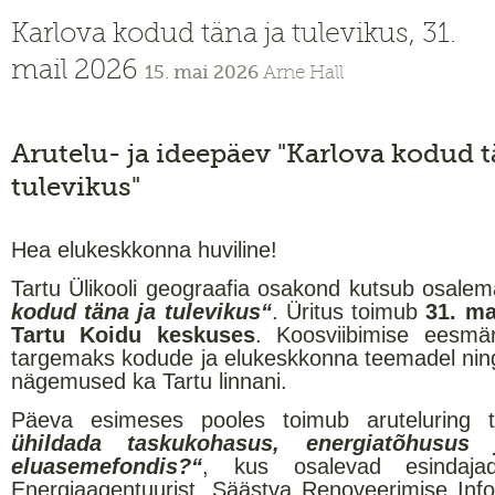
Karlova kodud täna ja tulevikus, 31.
mail 2026
15. mai 2026
Arne Hall
Arutelu- ja ideepäev "Karlova kodud t
tulevikus"
Hea elukeskkonna huviline!
Tartu Ülikooli geograafia osakond kutsub osalema
kodud täna ja tulevikus“
. Üritus toimub
31. ma
Tartu Koidu keskuses
. Koosviibimise eesm
targemaks kodude ja elukeskkonna teemadel ning 
nägemused ka Tartu linnani.
Päeva esimeses pooles toimub aruteluring
ühildada taskukohasus, energiatõhusus 
eluasemefondis?“
,
kus osalevad esindaja
Energiaagentuurist, Säästva Renoveerimise Info