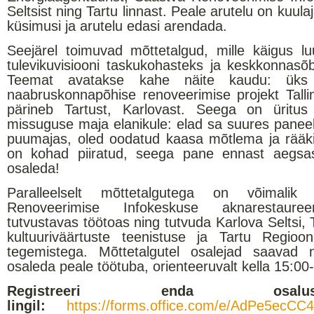
Seltsist ning Tartu linnast. Peale arutelu on kuula
küsimusi ja arutelu edasi arendada.
Seejärel toimuvad mõttetalgud, mille käigus lu
tulevikuvisiooni taskukohasteks ja keskkonnasõ
Teemat avatakse kahe näite kaudu: ük
naabruskonnapõhise renoveerimise projekt Talli
pärineb Tartust, Karlovast. Seega on üritus
missuguse maja elanikule: elad sa suures panee
puumajas, oled oodatud kaasa mõtlema ja rääki
on kohad piiratud, seega pane ennast aegsast
osaleda!
Paralleelselt mõttetalgutega on võimalik
Renoveerimise Infokeskuse aknarestaureer
tutvustavas töötoas ning tutvuda Karlova Seltsi, 
kultuuriväärtuste teenistuse ja Tartu Regioon
tegemistega. Mõttetalgutel osalejad saavad 
osaleda peale töötuba, orienteeruvalt kella 15:00-
Registreeri enda osal
lingil:
https://forms.office.com/e/AdPe5ecCC4