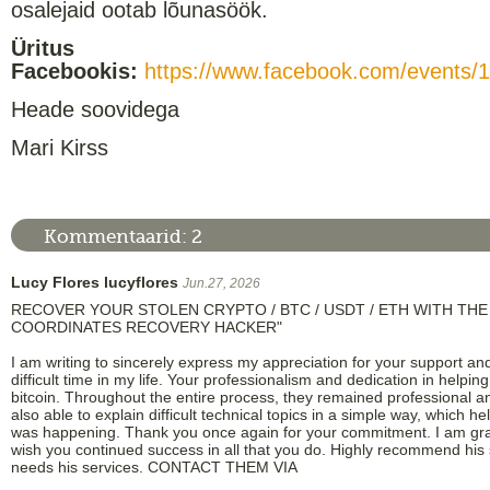
osalejaid ootab lõunasöök.
Üritus
Facebookis:
https://www.facebook.com/events
Heade soovidega
Mari Kirss
Kommentaarid:
2
Lucy Flores lucyflores
Jun.27, 2026
RECOVER YOUR STOLEN CRYPTO / BTC / USDT / ETH WITH THE
COORDINATES RECOVERY HACKER"
I am writing to sincerely express my appreciation for your support an
difficult time in my life. Your professionalism and dedication in helpi
bitcoin. Throughout the entire process, they remained professional a
also able to explain difficult technical topics in a simple way, which
was happening. Thank you once again for your commitment. I am grat
wish you continued success in all that you do. Highly recommend his
needs his services. CONTACT THEM VIA